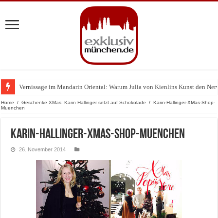
Vernissage im Mandarin Oriental: Warum Julia von Kienlins Kunst den Nerv u
Home
/
Geschenke XMas: Karin Hallinger setzt auf Schokolade
/
Karin-Hallinger-XMas-Shop-
Muenchen
Karin-Hallinger-XMas-Shop-Muenchen
26. November 2014