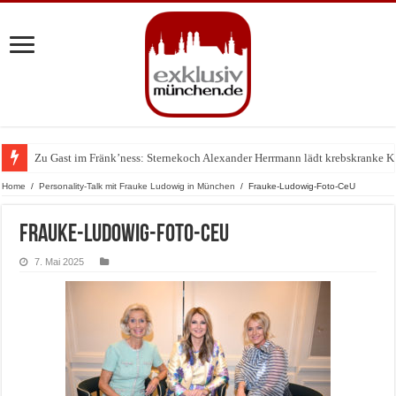
Zu Gast im Fränk’ness: Sternekoch Alexander Herrmann lädt krebskranke K
Warum München gerade zum Treffpunkt der Lingerie-Branche wurde
Home
/
Personality-Talk mit Frauke Ludowig in München
/
Frauke-Ludowig-Foto-CeU
Frauke-Ludowig-Foto-CeU
7. Mai 2025