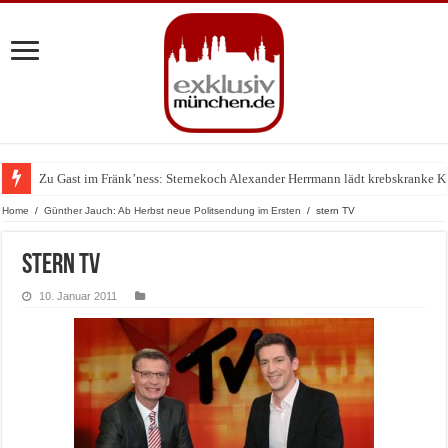
Zu Gast im Fränk’ness: Sternekoch Alexander Herrmann lädt krebskranke K
Warum München gerade zum Treffpunkt der Lingerie-Branche wurde
Home
/
Günther Jauch: Ab Herbst neue Politsendung im Ersten
/
stern TV
stern TV
10. Januar 2011