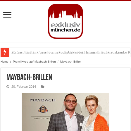
Zu Gast im Fränk’ness: Sternekoch Alexander Herrmann lädt krebskranke K
Warum München gerade zum Treffpunkt der Lingerie-Branche wurde
Home
/
Promi-Hype auf Maybach-Brillen
/
Maybach-Brillen
Maybach-Brillen
20. Februar 2014