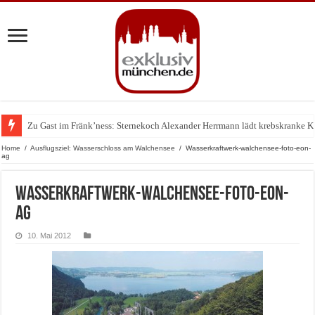
Zu Gast im Fränk’ness: Sternekoch Alexander Herrmann lädt krebskranke K
Warum München gerade zum Treffpunkt der Lingerie-Branche wurde
Home
/
Ausflugsziel: Wasserschloss am Walchensee
/
Wasserkraftwerk-walchensee-foto-eon-
ag
Wasserkraftwerk-walchensee-foto-eon-
ag
10. Mai 2012