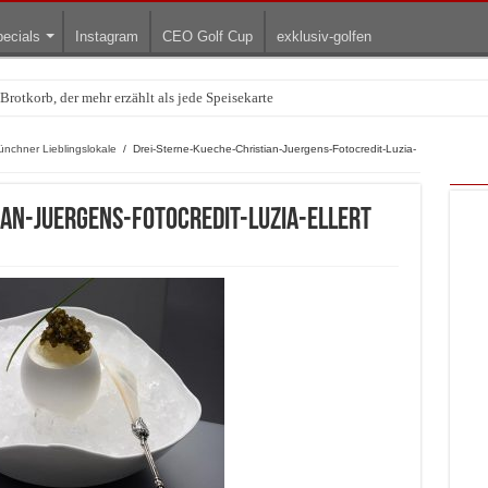
ecials
Instagram
CEO Golf Cup
exklusiv-golfen
rotkorb, der mehr erzählt als jede Speisekarte
entrends zur Wiesn – zwischen Handwerkskunst und neuen Designern
ünchner Lieblingslokale
/
Drei-Sterne-Kueche-Christian-Juergens-Fotocredit-Luzia-
an-Juergens-Fotocredit-Luzia-Ellert