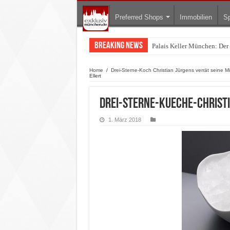
Preferred Shops
Immobilien
Sp
Breaking News
Palais Keller München: Der B
Lodenfrey zeigt die Tracht
Home
/
Drei-Sterne-Koch Christian Jürgens verrät seine M
Ellert
Drei-Sterne-Kueche-Christi
1. März 2018