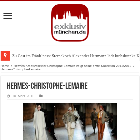
Zu Gast im Fränk’ness: Sternekoch Alexander Herrmann lädt krebskranke K
Warum München gerade zum Treffpunkt der Lingerie-Branche wurde
Home
/
Hermès Kreativdirektor Christophe Lemaire zeigt seine erste Kollektion 2011/2012
/
Hermes-Christophe-Lemaire
Hermes-Christophe-Lemaire
10. März 2011