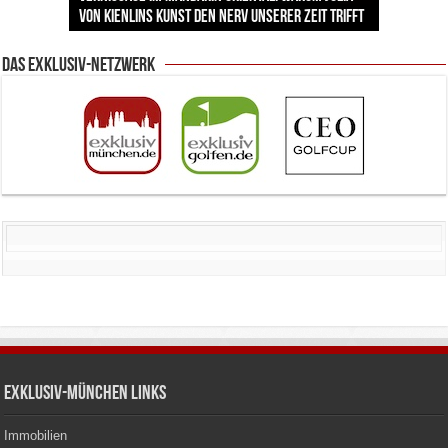
Sommerabende?
von Kienlins Kunst den Nerv unserer Zeit trifft
Backstage mit Wagner-Star Klaus Florian Vogt
immer wieder
Herrmann lädt krebskranke Kinder ein
Lingerie-Branche wurde
Das Exklusiv-Netzwerk
Exklusiv-München Links
Immobilien