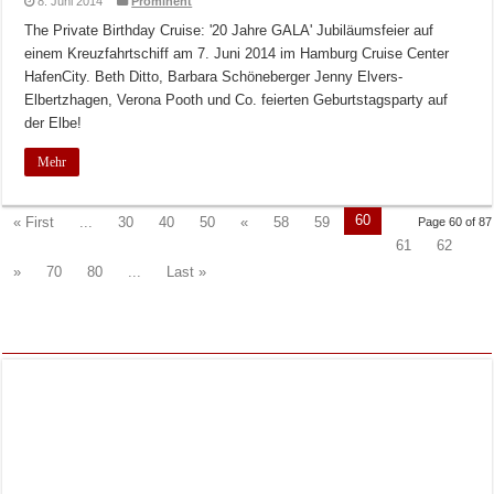
8. Juni 2014
Prominent
The Private Birthday Cruise: '20 Jahre GALA' Jubiläumsfeier auf
einem Kreuzfahrtschiff am 7. Juni 2014 im Hamburg Cruise Center
HafenCity. Beth Ditto, Barbara Schöneberger Jenny Elvers-
Elbertzhagen, Verona Pooth und Co. feierten Geburtstagsparty auf
der Elbe!
Mehr
60
« First
...
30
40
50
«
58
59
Page 60 of 87
61
62
»
70
80
...
Last »