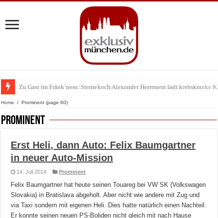
Zu Gast im Fränk’ness: Sternekoch Alexander Herrmann lädt krebskranke K
Warum München gerade zum Treffpunkt der Lingerie-Branche wurde
Home
/
Prominent
(page 60)
Prominent
Erst Heli, dann Auto: Felix Baumgartner
in neuer Auto-Mission
14. Juli 2014
Prominent
Felix Baumgartner hat heute seinen Touareg bei VW SK (Volkswagen
Slovakia) in Bratislava abgeholt. Aber nicht wie andere mit Zug und
via Taxi sondern mit eigenen Heli. Dies hatte natürlich einen Nachteil:
Er konnte seinen neuen PS-Boliden nicht gleich mit nach Hause