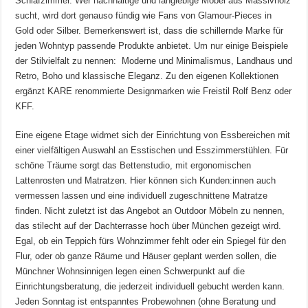
Schlafzimmer. Wer nachhaltige und langlebige Möbel aus Massivholz
sucht, wird dort genauso fündig wie Fans von Glamour-Pieces in
Gold oder Silber. Bemerkenswert ist, dass die schillernde Marke für
jeden Wohntyp passende Produkte anbietet. Um nur einige Beispiele
der Stilvielfalt zu nennen: Moderne und Minimalismus, Landhaus und
Retro, Boho und klassische Eleganz. Zu den eigenen Kollektionen
ergänzt KARE renommierte Designmarken wie Freistil Rolf Benz oder
KFF.
Eine eigene Etage widmet sich der Einrichtung von Essbereichen mit
einer vielfältigen Auswahl an Esstischen und Esszimmerstühlen. Für
schöne Träume sorgt das Bettenstudio, mit ergonomischen
Lattenrosten und Matratzen. Hier können sich Kunden:innen auch
vermessen lassen und eine individuell zugeschnittene Matratze
finden. Nicht zuletzt ist das Angebot an Outdoor Möbeln zu nennen,
das stilecht auf der Dachterrasse hoch über München gezeigt wird.
Egal, ob ein Teppich fürs Wohnzimmer fehlt oder ein Spiegel für den
Flur, oder ob ganze Räume und Häuser geplant werden sollen, die
Münchner Wohnsinnigen legen einen Schwerpunkt auf die
Einrichtungsberatung, die jederzeit individuell gebucht werden kann.
Jeden Sonntag ist entspanntes Probewohnen (ohne Beratung und