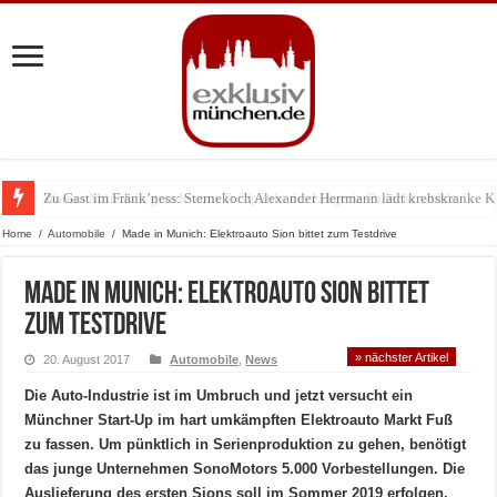
Zu Gast im Fränk’ness: Sternekoch Alexander Herrmann lädt krebskranke K
Warum München gerade zum Treffpunkt der Lingerie-Branche wurde
Home
/
Automobile
/
Made in Munich: Elektroauto Sion bittet zum Testdrive
Made in Munich: Elektroauto Sion bittet
zum Testdrive
» nächster Artikel
20. August 2017
Automobile
,
News
Die Auto-Industrie ist im Umbruch und jetzt versucht ein
Münchner Start-Up im hart umkämpften Elektroauto Markt Fuß
zu fassen. Um pünktlich in Serienproduktion zu gehen, benötigt
das junge Unternehmen SonoMotors 5.000 Vorbestellungen. Die
Auslieferung des ersten Sions soll im Sommer 2019 erfolgen.