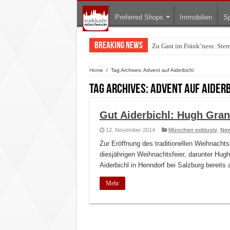
Preferred Shops
Immobilien
Sp
Breaking News
Zu Gast im Fränk’ness: Ste
Warum München gerade zum 
Home
/
Tag Archives: Advent auf Aiderbichl
Tag Archives:
Advent auf Aider
Gut Aiderbichl: Hugh Gra
12. November 2014
München exklusiv
,
Ne
Zur Eröffnung des traditionellen Weihnacht
diesjährigen Weihnachtsfeier, darunter Hugh
Aiderbichl in Henndorf bei Salzburg bereits
Mehr