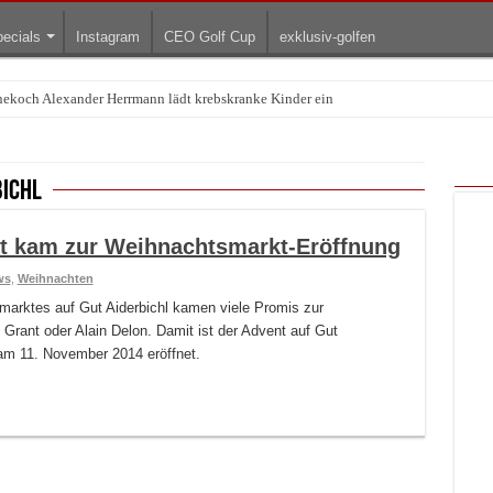
ecials
Instagram
CEO Golf Cup
exklusiv-golfen
rnekoch Alexander Herrmann lädt krebskranke Kinder ein
Treffpunkt der Lingerie-Branche wurde
bichl
nt kam zur Weihnachtsmarkt-Eröffnung
ws
,
Weihnachten
smarktes auf Gut Aiderbichl kamen viele Promis zur
 Grant oder Alain Delon. Damit ist der Advent auf Gut
 am 11. November 2014 eröffnet.