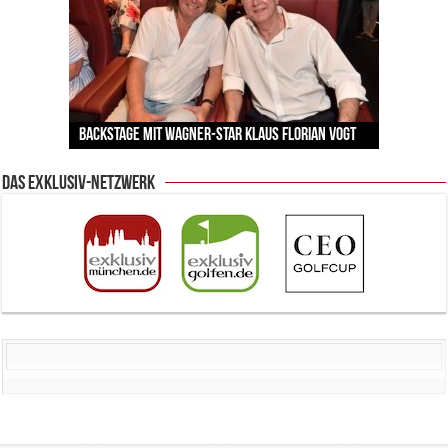
Vernissage im Mandarin Oriental: Warum Julia
Zu Gast im Fränk’ness: Sternekoch Alexander
Warum München gerade zum Treffpunkt der
BMW Art Cars in München: Warum die rollenden
Wärmepumpe: Warum Hausbesitzer diese
von Kienlins Kunst den Nerv unserer Zeit trifft
Backstage mit Wagner-Star Klaus Florian Vogt
Herrmann lädt krebskranke Kinder ein
Lingerie-Branche wurde
Kunstwerke bis heute einzigartig sind
Entscheidung nicht überstürzen sollten
Das Exklusiv-Netzwerk