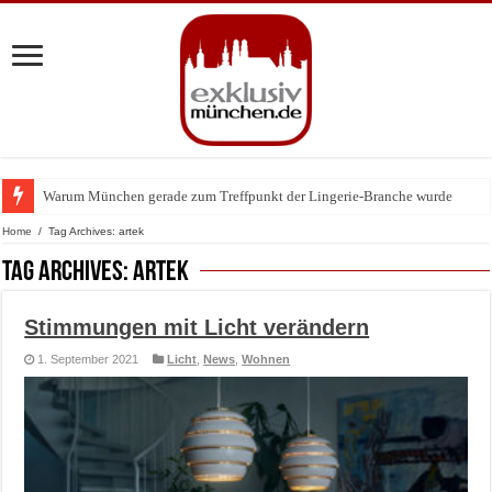
Warum München gerade zum Treffpunkt der Lingerie-Branche wurde
BMW Art Cars in München: Warum die rollenden Kunstwerke bis heute einz
Home
/
Tag Archives: artek
Tag Archives:
artek
Stimmungen mit Licht verändern
1. September 2021
Licht
,
News
,
Wohnen