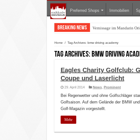
Preferred Shops
Immobilien
Sp
Breaking News
Vernissage im Mandarin Orie
Home
/
Tag Archives: bmw driving academy
Tag Archives:
bmw driving aca
Eagles Charity Golfclub: 
Coupe und Laserlicht
29. April 2014
News
,
Prominent
Bei Regenwetter und ohne Golfschläger star
Golfsaison. Auf dem Gelände der BMW und 
Golf-Magazin vorgestellt.
Mehr