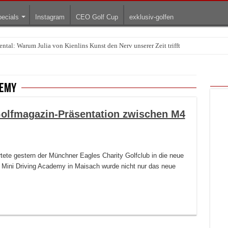
ecials
Instagram
CEO Golf Cup
exklusiv-golfen
ntal: Warum Julia von Kienlins Kunst den Nerv unserer Zeit trifft
demy
Golfmagazin-Präsentation zwischen M4
tete gestern der Münchner Eagles Charity Golfclub in die neue
Mini Driving Academy in Maisach wurde nicht nur das neue