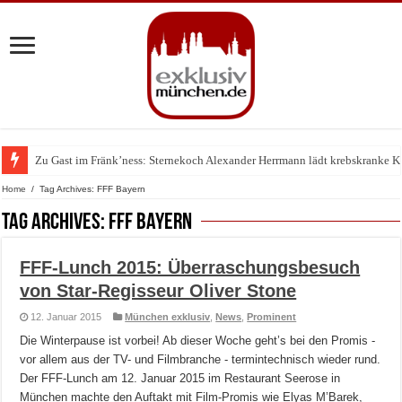
Zu Gast im Fränk’ness: Sternekoch Alexander Herrmann lädt krebskranke K
Warum München gerade zum Treffpunkt der Lingerie-Branche wurde
Home
/
Tag Archives: FFF Bayern
Tag Archives:
FFF Bayern
FFF-Lunch 2015: Überraschungsbesuch
von Star-Regisseur Oliver Stone
12. Januar 2015
München exklusiv
,
News
,
Prominent
Die Winterpause ist vorbei! Ab dieser Woche geht’s bei den Promis -
vor allem aus der TV- und Filmbranche - termintechnisch wieder rund.
Der FFF-Lunch am 12. Januar 2015 im Restaurant Seerose in
München machte den Auftakt mit Film-Promis wie Elyas M’Barek,