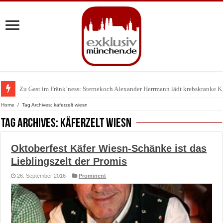
Zu Gast im Fränk’ness: Sternekoch Alexander Herrmann lädt krebskranke K
Warum München gerade zum Treffpunkt der Lingerie-Branche wurde
Home
/
Tag Archives: käferzelt wiesn
Tag Archives:
käferzelt wiesn
Oktoberfest Käfer Wiesn-Schänke ist das
Lieblingszelt der Promis
26. September 2016
Prominent