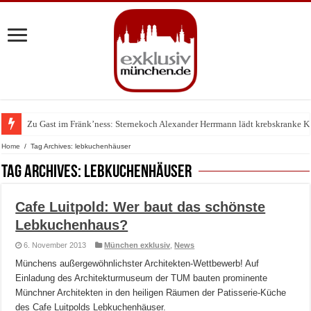
Zu Gast im Fränk’ness: Sternekoch Alexander Herrmann lädt krebskranke K
Warum München gerade zum Treffpunkt der Lingerie-Branche wurde
Home
/
Tag Archives: lebkuchenhäuser
Tag Archives:
lebkuchenhäuser
Cafe Luitpold: Wer baut das schönste
Lebkuchenhaus?
6. November 2013
München exklusiv
,
News
Münchens außergewöhnlichster Architekten-Wettbewerb! Auf
Einladung des Architekturmuseum der TUM bauten prominente
Münchner Architekten in den heiligen Räumen der Patisserie-Küche
des Cafe Luitpolds Lebkuchenhäuser.