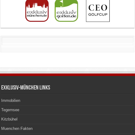
Exklusiv-München Links
Immobilien
Tegernsee
Kitzbühel
Muenchen Fakten