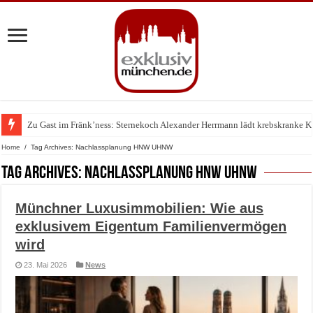
Zu Gast im Fränk’ness: Sternekoch Alexander Herrmann lädt krebskranke K
Warum München gerade zum Treffpunkt der Lingerie-Branche wurde
Home
/
Tag Archives: Nachlassplanung HNW UHNW
Tag Archives:
Nachlassplanung HNW UHNW
Münchner Luxusimmobilien: Wie aus
exklusivem Eigentum Familienvermögen
wird
23. Mai 2026
News