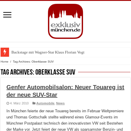
Backstage mit Wagner-Star Klaus Florian Vogt
Zu Gast im Fränk’ness: Sternekoch Alexander Herrmann lädt krebskranke K
Home
/
Tag Archives: Oberklasse SUV
Tag Archives:
Oberklasse SUV
Genfer Automobilsalon: Neuer Touareg ist
der neue SUV-Star
4. März 2010
Automobile
,
News
In München feierte der neue Touareg bereits im Februar Weltpremiere
und Thomas Gottschalk stellte während eines Glamour-Events im
Münchner Postpalast technisch den innovativsten VW seit Bestehen
der Marke vor. Jetzt feiert der neue VW als sparsamster Benzin- und