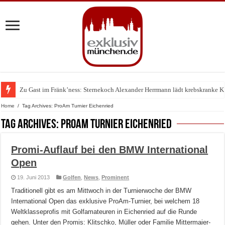
Zu Gast im Fränk’ness: Sternekoch Alexander Herrmann lädt krebskranke K
Home
/
Tag Archives: ProAm Turnier Eichenried
Tag Archives:
ProAm Turnier Eichenried
Promi-Auflauf bei den BMW International
Open
19. Juni 2013
Golfen
,
News
,
Prominent
Traditionell gibt es am Mittwoch in der Turnierwoche der BMW
International Open das exklusive ProAm-Turnier, bei welchem 18
Weltklasseprofis mit Golfamateuren in Eichenried auf die Runde
gehen. Unter den Promis: Klitschko, Müller oder Familie Mittermaier-