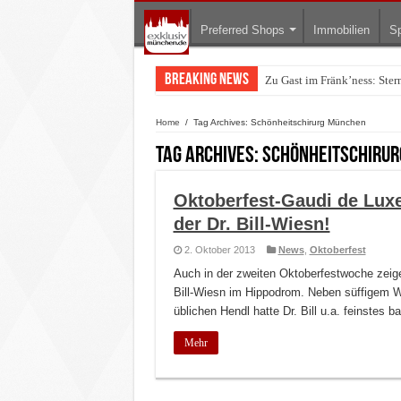
Preferred Shops
Immobilien
Sp
Breaking News
Zu Gast im Fränk’ness: Ste
Home
/
Tag Archives: Schönheitschirurg München
Tag Archives:
Schönheitschiru
Oktoberfest-Gaudi de Luxe
der Dr. Bill-Wiesn!
2. Oktober 2013
News
,
Oktoberfest
Auch in der zweiten Oktoberfestwoche zeige
Bill-Wiesn im Hippodrom. Neben süffigem W
üblichen Hendl hatte Dr. Bill u.a. feinstes
Mehr