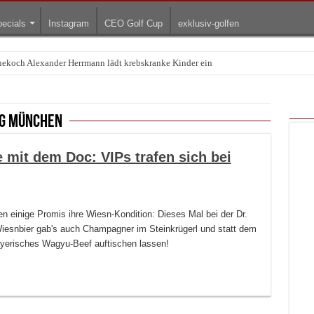
ecials
Instagram
CEO Golf Cup
exklusiv-golfen
rnekoch Alexander Herrmann lädt krebskranke Kinder ein
rg München
 mit dem Doc: VIPs trafen sich bei
n einige Promis ihre Wiesn-Kondition: Dieses Mal bei der Dr.
iesnbier gab's auch Champagner im Steinkrügerl und statt dem
 bayerisches Wagyu-Beef auftischen lassen!