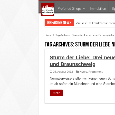
Preferred Shops
Immobilien
Sp
Breaking News
Zu Gast im Fränk’ness: Ste
Warum München gerade zum 
Home
/
Tag Archives: Sturm der Liebe neue Schauspieler
Tag Archives:
Sturm der Liebe 
Sturm der Liebe: Drei neu
und Braunschweig
25. August 2012
News
,
Prominent
Normalerweise stellen wir keine neuen Schau
ist ab sofort ein Münchner und eine Starnbe
Mehr