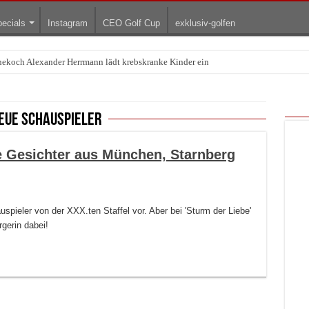
ecials
Instagram
CEO Golf Cup
exklusiv-golfen
rnekoch Alexander Herrmann lädt krebskranke Kinder ein
Treffpunkt der Lingerie-Branche wurde
neue Schauspieler
e Gesichter aus München, Starnberg
spieler von der XXX.ten Staffel vor. Aber bei 'Sturm der Liebe'
rgerin dabei!