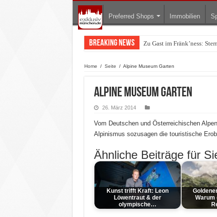
Preferred Shops
Immobilien
Sp
Breaking News
Zu Gast im Fränk’ness: Ste
Warum München gerade zum 
Home
/
Seite
/
Alpine Museum Garten
Alpine Museum Garten
26. März 2014
Vom Deutschen und Österreichischen Alpenv
Alpinismus sozusagen die touristische Erob
Ähnliche Beiträge für Si
Kunst trifft Kraft: Leon
Goldener
Löwentraut & der
Warum d
olympische…
R