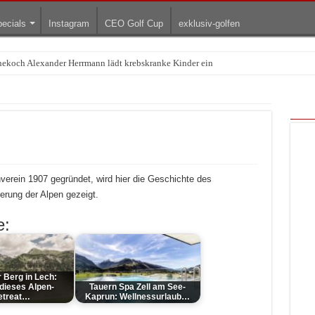
ecials
Instagram
CEO Golf Cup
exklusiv-golfen
rnekoch Alexander Herrmann lädt krebskranke Kinder ein
Treffpunkt der Lingerie-Branche wurde
erein 1907 gegründet, wird hier die Geschichte des
erung der Alpen gezeigt.
e:
 Berg in Lech:
ieses Alpen-
Tauern Spa Zell am See-
etreat…
Kaprun: Wellnessurlaub…