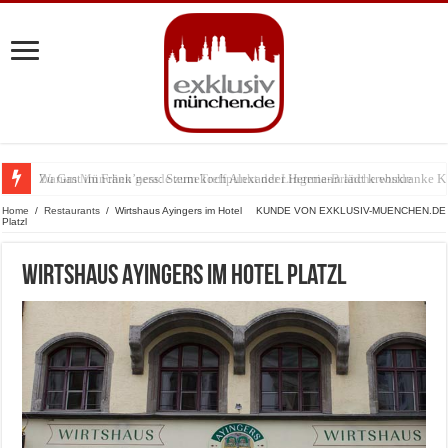
Zu Gast im Fränk’ness: Sternekoch Alexander Herrmann lädt krebskranke K
Warum München gerade zum Treffpunkt der Lingerie-Branche wurde
Home
/
Restaurants
/
Wirtshaus Ayingers im Hotel
KUNDE VON EXKLUSIV-MUENCHEN.DE
Platzl
Wirtshaus Ayingers im Hotel Platzl