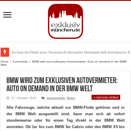
Zu Gast im Fränk’ness: Sternekoch Alexander Herrmann lädt krebskranke K
Warum München gerade zum Treffpunkt der Lingerie-Branche wurde
Home
/
Automobile
/
BMW wird zum exklusiven Autovermieter: Auto on demand in der BMW
Welt
BMW wird zum exklusiven Autovermieter:
Auto on demand in der BMW Welt
» nächster Artikel
27. Oktober 2010
Automobile
,
News
Alle Fahrzeuge, welche aktuell zur BMW-Flotte gehören und in
der BMW Welt ausgestellt sind, kann man sich ab sofort
stundenweise oder für einen Tag direkt in der BMW Welt
anmieten. Ob 1er bis zum BMW 3er Cabrio oder den BMW X5 bis