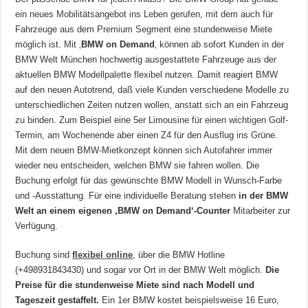
ein neues Mobilitätsangebot ins Leben gerufen, mit dem auch für
Fahrzeuge aus dem Premium Segment eine stundenweise Miete
möglich ist. Mit ‚
BMW on Demand
‚ können ab sofort Kunden in der
BMW Welt München hochwertig ausgestattete Fahrzeuge aus der
aktuellen BMW Modellpalette flexibel nutzen. Damit reagiert BMW
auf den neuen Autotrend, daß viele Kunden verschiedene Modelle zu
unterschiedlichen Zeiten nutzen wollen, anstatt sich an ein Fahrzeug
zu binden. Zum Beispiel eine 5er Limousine für einen wichtigen Golf-
Termin, am Wochenende aber einen Z4 für den Ausflug ins Grüne.
Mit dem neuen BMW-Mietkonzept können sich Autofahrer immer
wieder neu entscheiden, welchen BMW sie fahren wollen. Die
Buchung erfolgt für das gewünschte BMW Modell in Wunsch-Farbe
und -Ausstattung. Für eine individuelle Beratung stehen
in der BMW
Welt an einem eigenen ‚BMW on Demand‘-Counter
Mitarbeiter zur
Verfügung.
Buchung sind
flexibel online
, über die BMW Hotline
(+498931843430) und sogar vor Ort in der BMW Welt möglich.
Die
Preise für die stundenweise Miete sind nach Modell und
Tageszeit gestaffelt.
Ein 1er BMW kostet beispielsweise 16 Euro,