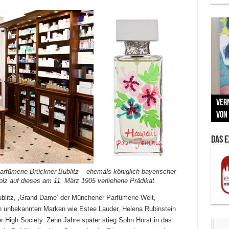
Neu
MAU
Vern
Zu G
War
BMW
Som
von 
Back
Her
Lin
Kuns
Das 
arfümerie Brückner-Bublitz – ehemals königlich bayerischer
tolz auf dieses am 11. März 1905 verliehene Prädikat.
blitz, ‚Grand Dame‘ der Münchener Parfümerie-Welt,
h unbekannten Marken wie Estee Lauder, Helena Rubinstein
r High Society. Zehn Jahre später stieg Sohn Horst in das