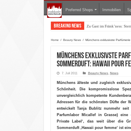
Preferred Shops
Immobilien
Sp
Breaking News
Zu Gast im Fränk’ness: Ste
Warum München gerade zum 
Home
/
Beauty News
/
Münchens exklusivste Parfümerie
Münchens exklusivste Parf
Sommerduft: Hawaii pour f
7. Juli 2011
Beauty News
,
News
Münchens älteste und zugleich exklusiv
Schönheit.
Die kompromisslose Spez
unvergleichlich kompetente Kundenbera
Adressen für die schönsten Düfte der W
entwickelt Tanja Bublitz nunmehr sei
Parfumlabor Micallef in Grasse) eine 
Private Label‘, das weit über die 
Sommerduft ‚Hawaii pour femme‘ ist ein