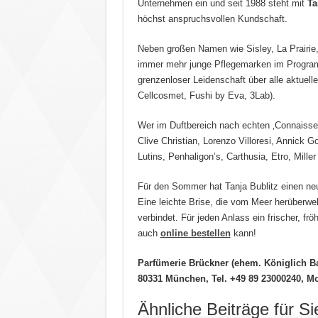
Unternehmen ein und seit 1988 steht mit
Ta
höchst anspruchsvollen Kundschaft.
Neben großen Namen wie Sisley, La Prairie
immer mehr junge Pflegemarken im Program
grenzenloser Leidenschaft über alle aktuelle
Cellcosmet, Fushi by Eva, 3Lab).
Wer im Duftbereich nach echten ‚Connaisseu
Clive Christian, Lorenzo Villoresi, Annick G
Lutins, Penhaligon’s, Carthusia, Etro, Miller
Für den Sommer hat Tanja Bublitz einen ne
Eine leichte Brise, die vom Meer herüberwe
verbindet. Für jeden Anlass ein frischer, f
auch
online bestellen
kann!
Parfümerie Brückner (ehem. Königlich Ba
80331 München
, Tel. +
49 89 23000240, Mo
Ähnliche Beiträge für Si