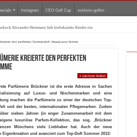
ecials
Instagram
CEO Golf Cup
exklusiv-golfen
rnekoch Alexander Herrmann lädt krebskranke Kinder ein
Treffpunkt der Lingerie-Branche wurde
 kreierte den perfekten Sommerduft: Hawaii pour femme
ümerie kreierte den perfekten
emme
» nächster Artikel
ste Parfümerie Brückner ist die erste Adresse in Sachen
ialisierung auf Luxus- und Nischenmarken und eine
tung machen die Parfümerie zu einer der deutschen Top-
elt und der besten, internationalen Pflegemarken. Zudem
t über sieben Jahren (in enger Zusammenarbeit mit dem
eigene luxuriöse Parfum-Kollektion, das sog. ‚Brückner
Grenzen Münchens viele Liebhaber hat. Auch der neue
e Eigenkreation und avanciert zum Top-Duft Sommer 2011!