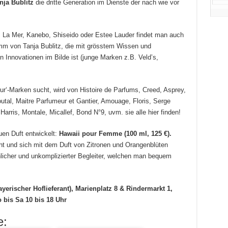
nja Bublitz
die dritte Generation im Dienste der nach wie vor
, La Mer, Kanebo, Shiseido oder Estee Lauder findet man auch
m von Tanja Bublitz, die mit grösstem Wissen und
n Innovationen im Bilde ist (junge Marken z.B. Veld’s,
r‘-Marken sucht, wird von Histoire de Parfums, Creed, Asprey,
outal, Maitre Parfumeur et Gantier, Amouage, Floris, Serge
 Harris, Montale, Micallef, Bond N°9, uvm. sie alle hier finden!
uen Duft entwickelt:
Hawaii pour Femme (100 ml, 125 €).
ht und sich mit dem Duft von Zitronen und Orangenblüten
röhlicher und unkomplizierter Begleiter, welchen man bequem
yerischer Hoflieferant
), Marienplatz 8 & Rindermarkt 1,
 bis Sa 10 bis 18 Uhr
e: