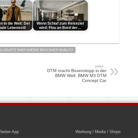
 in die Welt: Der
Wenn Schlaf zum Reiseziel
bale Lebensstil
wird: Flou an Bord der…
LUSIVSTE PARFÜMERIE BRÜCKNER BUBLITZ
weiter ..
DTM macht Boxenstopp in der
BMW Welt: BMW M3 DTM
Concept Car
rbeiter-App
Werbung / Media / Shops