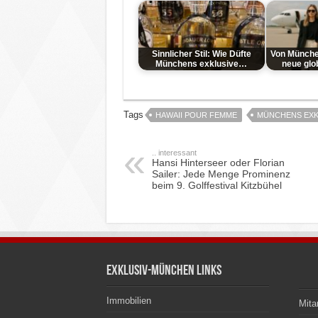
Sinnlicher Stil: Wie Düfte
Von München
Münchens exklusive…
neue glo
Tags
HAWAII POUR FEMME
MÜNCHENS EXK
.. interessant
Hansi Hinterseer oder Florian
Sailer: Jede Menge Prominenz
beim 9. Golffestival Kitzbühel
Exklusiv-München Links
Immobilien
Mita