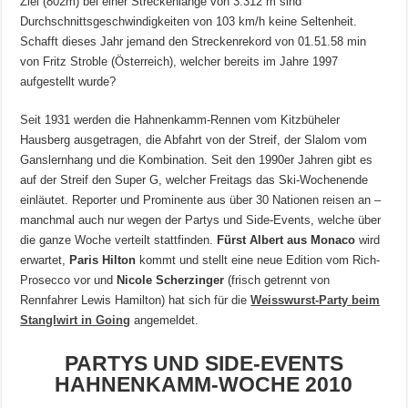
Ziel (802m) bei einer Streckenlänge von 3.312 m sind
Durchschnittsgeschwindigkeiten von 103 km/h keine Seltenheit.
Schafft dieses Jahr jemand den Streckenrekord von 01.51.58 min
von Fritz Stroble (Österreich), welcher bereits im Jahre 1997
aufgestellt wurde?
Seit 1931 werden die Hahnenkamm-Rennen vom Kitzbüheler
Hausberg ausgetragen, die Abfahrt von der Streif, der Slalom vom
Ganslernhang und die Kombination. Seit den 1990er Jahren gibt es
auf der Streif den Super G, welcher Freitags das Ski-Wochenende
einläutet. Reporter und Prominente aus über 30 Nationen reisen an –
manchmal auch nur wegen der Partys und Side-Events, welche über
die ganze Woche verteilt stattfinden.
Fürst Albert aus Monaco
wird
erwartet,
Paris Hilton
kommt und stellt eine neue Edition vom Rich-
Prosecco vor und
Nicole Scherzinger
(frisch getrennt von
Rennfahrer Lewis Hamilton) hat sich für die
Weisswurst-Party beim
Stanglwirt in Going
angemeldet.
PARTYS UND SIDE-EVENTS
HAHNENKAMM-WOCHE 2010