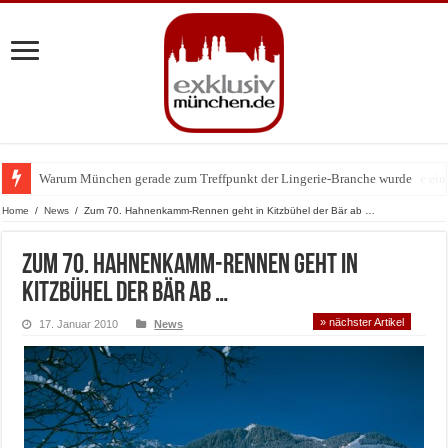
Warum München gerade zum Treffpunkt der Lingerie-Branche wurde
BMW Art Cars in München: Warum die rollenden Kunstwerke bis heute einz
Home
/
News
/
Zum 70. Hahnenkamm-Rennen geht in Kitzbühel der Bär ab …
Zum 70. Hahnenkamm-Rennen geht in
Kitzbühel der Bär ab …
» nächster Artikel
17. Januar 2010
News