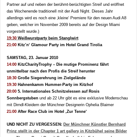
Partner auf und neben der berühmt-berüchtigten Streif und eröffnet
das Wochenende traditionell mit der Audi Night. Dieses Jahr
allerdings wird es noch eine ‚kleine‘ Premiere für den neuen Audi A8
geben, welcher im November 2009 bereits auf der Design Miami
vorgestellt wurde.)
19:30
Weißwurstparty beim Stanglwirt
21:00
Kitz’n‘ Glamour Party im Hotel Grand Tirolia
SAMSTAG, 23. Januar 2010
14:00
KitzCharityTrophy – Die mutige Prominenz fährt
unmittelbar nach den Profis die Streif herunter
18:30
Große Siegerehrung im Zielgelände
19:30
Hahnenkamm Hummer-Party im Kitzhof
20:00
5. Internationales Schnitzelessen auf Rosis
Sonnbergstuben
und ab 22 Uhr gibt es eine exklusive Modenschau
mit Dirndl-Kleidern der Münchner Designerin Ophelia Blaimer
21:00
After Race Club im Hotel ‚Zur Tenne‘
UND NICHT ZU VERGESSEN:
Der Münchner Künstler Bernhard
Prinz stellt in der Chapter 1 art gallery in Kitzbühel seine Bilder