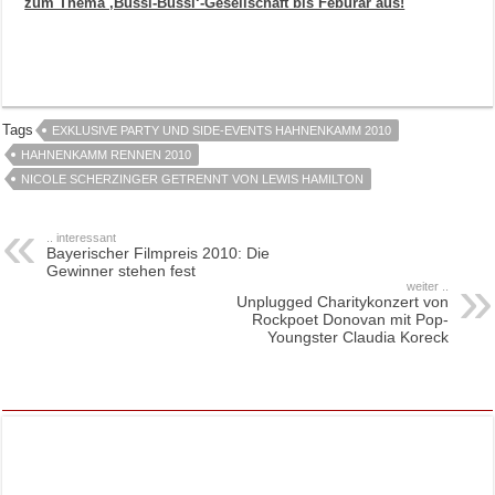
zum Thema ‚Bussi-Bussi‘-Gesellschaft bis Feburar aus!
Tags
EXKLUSIVE PARTY UND SIDE-EVENTS HAHNENKAMM 2010
HAHNENKAMM RENNEN 2010
NICOLE SCHERZINGER GETRENNT VON LEWIS HAMILTON
.. interessant
Bayerischer Filmpreis 2010: Die
Gewinner stehen fest
weiter ..
Unplugged Charitykonzert von
Rockpoet Donovan mit Pop-
Youngster Claudia Koreck