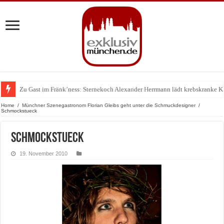
Zu Gast im Fränk’ness: Sternekoch Alexander Herrmann lädt krebskranke K
Home
/
Münchner Szenegastronom Florian Gleibs geht unter die Schmuckdesigner
/
Schmockstueck
Schmockstueck
19. November 2010