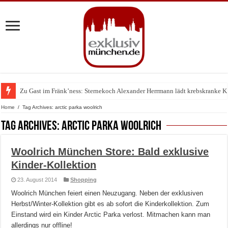
Zu Gast im Fränk’ness: Sternekoch Alexander Herrmann lädt krebskranke K
Warum München gerade zum Treffpunkt der Lingerie-Branche wurde
Home
/
Tag Archives: arctic parka woolrich
Tag Archives:
arctic parka woolrich
Woolrich München Store: Bald exklusive
Kinder-Kollektion
23. August 2014
Shopping
Woolrich München feiert einen Neuzugang. Neben der exklusiven
Herbst/Winter-Kollektion gibt es ab sofort die Kinderkollektion. Zum
Einstand wird ein Kinder Arctic Parka verlost. Mitmachen kann man
allerdings nur offline!