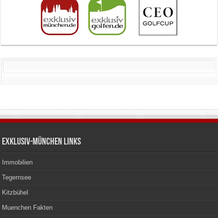
Exklusiv-München Links
Immobilien
Tegernsee
Kitzbühel
Muenchen Fakten