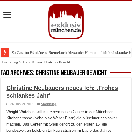
Zu Gast im Fränk’ness: Sternekoch Alexander Herrmann lädt krebskranke K
Warum München gerade zum Treffpunkt der Lingerie-Branche wurde
Home
/
Tag Archives: Christine Neubauer Gewicht
Tag Archives:
Christine Neubauer Gewicht
Christine Neubauers neues Ich: ‚Frohes
schlankes Jahr‘
24. Januar 2013
Shopping
Weight Watchers will mit einem neuen Center in der Münchner
Kirchenstrasse (Nähe Max-Weber-Platz) die Münchner schlanker
machen. Das Center mit Shop gehört zu den ersten 16, die
bundesweit an belebten Einkaufsstraßen im Laufe des Jahres