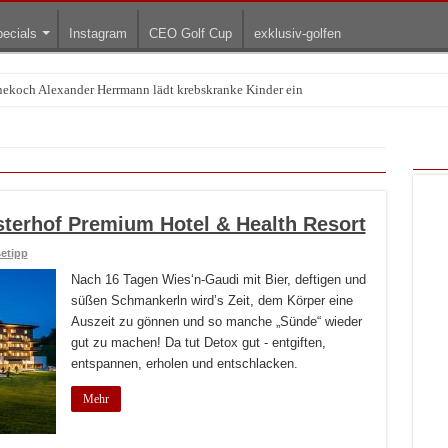
ecials
Instagram
CEO Golf Cup
exklusiv-golfen
rnekoch Alexander Herrmann lädt krebskranke Kinder ein
sterhof Premium Hotel & Health Resort
etipp
Nach 16 Tagen Wies‘n-Gaudi mit Bier, deftigen und
süßen Schmankerln wird’s Zeit, dem Körper eine
Auszeit zu gönnen und so manche „Sünde“ wieder
gut zu machen! Da tut Detox gut - entgiften,
entspannen, erholen und entschlacken.
Mehr