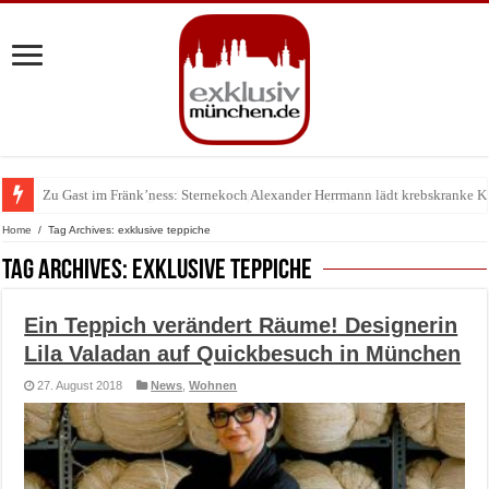
Zu Gast im Fränk’ness: Sternekoch Alexander Herrmann lädt krebskranke K
Warum München gerade zum Treffpunkt der Lingerie-Branche wurde
Home
/
Tag Archives: exklusive teppiche
Tag Archives:
exklusive teppiche
Ein Teppich verändert Räume! Designerin
Lila Valadan auf Quickbesuch in München
27. August 2018
News
,
Wohnen