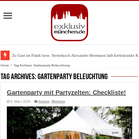
Zu Gast im Fränk’ness: Sternekoch Alexander Herrmann lädt krebskranke K
Warum München gerade zum Treffpunkt der Lingerie-Branche wurde
Home
/
Tag Archives: Gartenparty Beleuchtung
Tag Archives:
Gartenparty Beleuchtung
Gartenparty mit Partyzelten: Checkliste!
8. März 2020
Garten
,
Wohnen