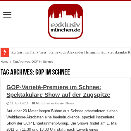
Zu Gast im Fränk’ness: Sternekoch Alexander Herrmann lädt krebskranke K
Warum München gerade zum Treffpunkt der Lingerie-Branche wurde
Home
/
Tag Archives: GOP im Schnee
Tag Archives:
GOP im Schnee
GOP-Varieté-Premiere im Schnee:
Spektakuläre Show auf der Zugspitze
11. April 2011
München exklusiv
,
News
Auf einer 20 Meter langen Bühne aus Schnee präsentieren sieben
Weltklasse-Akrobaten eine beeindruckende, speziell inszenierte
Show der GOP Entertainment-Group. Die Shows findet am 1. Mai
2011 um 11.30 und 13.30 Uhr statt, nach Erwerb eines