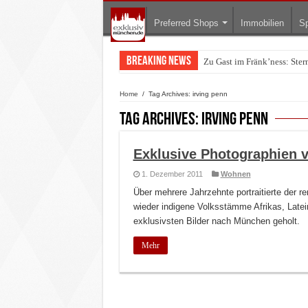
Preferred Shops
Immobilien
Sp
Breaking News
Zu Gast im Fränk’ness: Ste
Warum München gerade zum 
Home
/
Tag Archives: irving penn
Tag Archives:
irving penn
Exklusive Photographien v
1. Dezember 2011
Wohnen
Über mehrere Jahrzehnte portraitierte der 
wieder indigene Volksstämme Afrikas, Late
exklusivsten Bilder nach München geholt.
Mehr