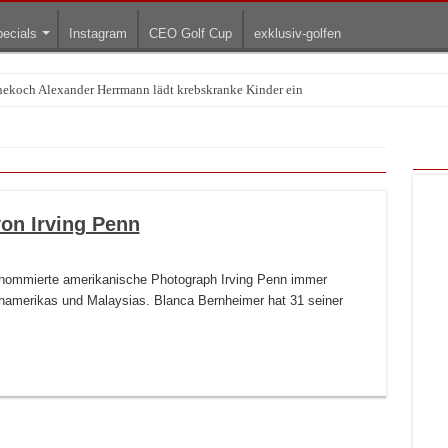
ecials
Instagram
CEO Golf Cup
exklusiv-golfen
rnekoch Alexander Herrmann lädt krebskranke Kinder ein
Treffpunkt der Lingerie-Branche wurde
on Irving Penn
renommierte amerikanische Photograph Irving Penn immer
inamerikas und Malaysias. Blanca Bernheimer hat 31 seiner