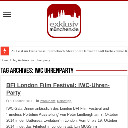
Zu Gast im Fränk’ness: Sternekoch Alexander Herrmann lädt krebskranke K
Warum München gerade zum Treffpunkt der Lingerie-Branche wurde
Home
/
Tag Archives: iwc uhrenparty
Tag Archives:
iwc uhrenparty
BFI London Film Festival: IWC-Uhren-
Party
8. Oktober 2014
Prominent
,
Reisetipp
IWC-Gala Dinner anlässlich des London BFI Film Festival und
'Timeless Portofino Ausstellung' von Peter Lindbergh am 7. Oktober
2014 in der 'Battersea Evolution' in London. Vom 8. bis 19. Oktober
2014 findet das Filmfest in London statt. Ein MUSS im