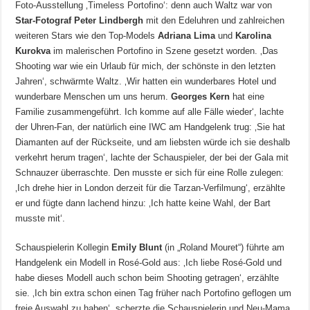
Foto-Ausstellung ‚Timeless Portofino‘: denn auch Waltz war von
Star-Fotograf Peter Lindbergh
mit den Edeluhren und zahlreichen
weiteren Stars wie den Top-Models
Adriana Lima
und
Karolina
Kurokva
im malerischen Portofino in Szene gesetzt worden. ‚Das
Shooting war wie ein Urlaub für mich, der schönste in den letzten
Jahren‘, schwärmte Waltz. ‚Wir hatten ein wunderbares Hotel und
wunderbare Menschen um uns herum.
Georges Kern
hat eine
Familie zusammengeführt. Ich komme auf alle Fälle wieder‘, lachte
der Uhren-Fan, der natürlich eine IWC am Handgelenk trug: ‚Sie hat
Diamanten auf der Rückseite, und am liebsten würde ich sie deshalb
verkehrt herum tragen‘, lachte der Schauspieler, der bei der Gala mit
Schnauzer überraschte. Den musste er sich für eine Rolle zulegen:
‚Ich drehe hier in London derzeit für die Tarzan-Verfilmung‘, erzählte
er und fügte dann lachend hinzu: ‚Ich hatte keine Wahl, der Bart
musste mit‘.
Schauspielerin Kollegin
Emily Blunt
(in „Roland Mouret“) führte am
Handgelenk ein Modell in Rosé-Gold aus: ‚Ich liebe Rosé-Gold und
habe dieses Modell auch schon beim Shooting getragen‘, erzählte
sie. ‚Ich bin extra schon einen Tag früher nach Portofino geflogen um
freie Auswahl zu haben‘, scherzte die Schauspielerin und Neu-Mama.