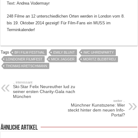
Text: Andrea Vodermayr
248 Filme an 12 unterschiedlichen Orten werden in London vom 8.
bis 19. Oktober 2014 gezeigt! Für Film-Fans ein MUSS im
Terminkalender!
Tags
BFI FILM FESTIVAL
EMILY BLUNT
IWC UHRENPARTY
LONDONER FILMFEST
MICK JAGGER
MORITZ BLEIBTREU
THOMAS KRETSCHMANN
.. interessant
Ski-Star Felix Neureuther lud zu
seiner ersten Charity-Gala nach
München
weiter ..
Münchner Kunstszene: Wer
steckt hinter dem neuen Info-
Portal?
ähnliche Artikel