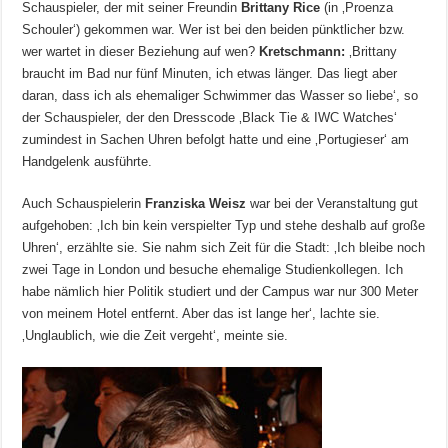
Schauspieler, der mit seiner Freundin
Brittany Rice
(in ‚Proenza
Schouler‘) gekommen war. Wer ist bei den beiden pünktlicher bzw.
wer wartet in dieser Beziehung auf wen?
Kretschmann:
‚Brittany
braucht im Bad nur fünf Minuten, ich etwas länger. Das liegt aber
daran, dass ich als ehemaliger Schwimmer das Wasser so liebe‘, so
der Schauspieler, der den Dresscode ‚Black Tie & IWC Watches‘
zumindest in Sachen Uhren befolgt hatte und eine ‚Portugieser‘ am
Handgelenk ausführte.
Auch Schauspielerin
Franziska Weisz
war bei der Veranstaltung gut
aufgehoben: ‚Ich bin kein verspielter Typ und stehe deshalb auf große
Uhren‘, erzählte sie. Sie nahm sich Zeit für die Stadt: ‚Ich bleibe noch
zwei Tage in London und besuche ehemalige Studienkollegen. Ich
habe nämlich hier Politik studiert und der Campus war nur 300 Meter
von meinem Hotel entfernt. Aber das ist lange her‘, lachte sie.
‚Unglaublich, wie die Zeit vergeht‘, meinte sie.