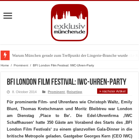
Warum München gerade zum Treffpunkt der Lingerie-Branche wurde
Home
/
Prominent
/
BFI London Film Festival: IWC-Uhren-Party
BFI London Film Festival: IWC-Uhren-Party
» nächster Artikel
8. Oktober 2014
Prominent
,
Reisetipp
Für prominente Film- und Uhrenfans wie Christoph Waltz, Emily
Blunt, Thomas Kretschmann und Moritz Bleibtreu war London
am Dienstag ‚Place to Be‘. Die Edel-Uhrenfirma ‚IWC
Schaffhausen‘ hatte 350 Gäste am Vorabend des Starts des ‚BFI
London Film Festivals‘ zu einem glanzvollen Gala-Dinner in die
britische Metropole geladen. Gastgeber Georges Kern (CEO IWC)