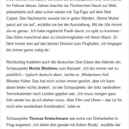
Im Februar dieses Jahres brachte sie Töchterchen Hazel zur Welt,
präsentierte sich aber schon wieder mit Top-Figur auf dem Red
Carpet. Den Nachwuchs wusste sie in guten Händen: ‚Meine Mutter
passt auf sie auf‘, erzählte sie bei der Ausstellung. Mit der Uhr nimmt
sie es genau: ‚Ich habe regelrecht Panik davor, zu spät zu kommen.‘
Das führe manchmal aber zu Unstimmigkeiten mit ihrem Mann: ‚Er
fährt immer erst auf den letzten Drücker zum Flughafen, ich hingegen
bin immer gerne zeitig da.‘
Rechtzeitig trudelten auch die deutschen Star-Gäste des Abends ein.
Schauspieler
Moritz Bleibtreu
zum Beispiel. ‚Ich bin immer viel zu
pünktlich – typisch deutsch eben‘, lachte er. ‚Mindestens fünf
Minuten früher. Das hat mich schon immer gestört, aber ich kann
daran leider nichts ändern‘, so der Schauspieler, der trotz randvollem
Terminkalender nach London gejettet war: ‚Ich muss morgen ganz
früh wieder los da ich drehen muss. Aber Film und Uhren – das ist für
mich eine wunderbare Kombination‘, lobte er.
Schauspieler
Thomas Kretschmann
war extra von Dreharbeiten in
Prag angereist: ‚ich drehe dort gerade mit Adrien Brody‘, erzählte der