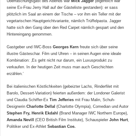
Überraschungsgast des Abends war
Mick Jagger
(eigentlich war
seine Ex-Frau Jerry Hall auf der Gästeliste gestanden): er sass
plötzlich im Saal an einem der Tische – vor ihm ein Teller mit der
vegetarischen Hauptgerichtvariante, nämlich Trüffelpasta. Jagger
hatte sich den Gang über den Red Carpet nämlich gespart und den
Hintereingang genommen.
Gastgeber und IWC-Boss
Georges Kern
freute sich über seine
illustre Gästeschar. Film und Uhren – in seinen Augen eine ideale
Kombination: ‚Es geht nicht nur darum, ein Luxusprodukt zu
verkaufen. In der heutigen Zeit muss man auch Geschichten
erzählen.‘
Bei italienischen Köstlichkeiten (gebeizter Lachs, Rinderfilet mit
Barolo, Dessert-Variation) feierten außerdem: der Londoner Galerist
und Claudia Schiffer-Ex
Tim Jefferies
mit Frau Malin, Schuh-
Designerin
Charlotte Dellal
(Charlotte Olympia), Comedian und Autor
Stephen Fry, Henrik Ekdahl
(Brand Manager IWC Northern Europe),
Amanda Nevill
(CEO British Film Institute), Schauspieler
John Hurt
,
Politiker und Ex-Athlet
Sebastian Coe.