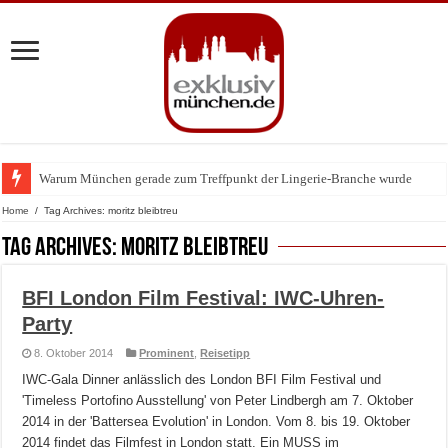
Warum München gerade zum Treffpunkt der Lingerie-Branche wurde
BMW Art Cars in München: Warum die rollenden Kunstwerke bis heute einz
Home
/
Tag Archives: moritz bleibtreu
Tag Archives:
moritz bleibtreu
BFI London Film Festival: IWC-Uhren-
Party
8. Oktober 2014
Prominent
,
Reisetipp
IWC-Gala Dinner anlässlich des London BFI Film Festival und
'Timeless Portofino Ausstellung' von Peter Lindbergh am 7. Oktober
2014 in der 'Battersea Evolution' in London. Vom 8. bis 19. Oktober
2014 findet das Filmfest in London statt. Ein MUSS im