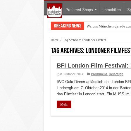
Preferred Shops
Immobilien
Sp
Breaking News
Warum München gerade zum 
Home
/
Tag Archives: Londoner Filmfest
Tag Archives:
Londoner Filmfes
BFI London Film Festival:
8. Oktober 2014
Prominent
,
Reisetipp
IWC-Gala Dinner anlässlich des London BFI 
Lindbergh am 7. Oktober 2014 in der 'Batter
das Filmfest in London statt. Ein MUSS im
Mehr