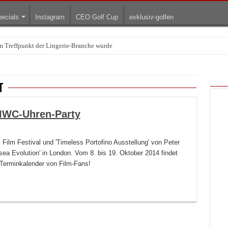
ecials
Instagram
CEO Golf Cup
exklusiv-golfen
Treffpunkt der Lingerie-Branche wurde
t
 IWC-Uhren-Party
Film Festival und 'Timeless Portofino Ausstellung' von Peter
sea Evolution' in London. Vom 8. bis 19. Oktober 2014 findet
 Terminkalender von Film-Fans!