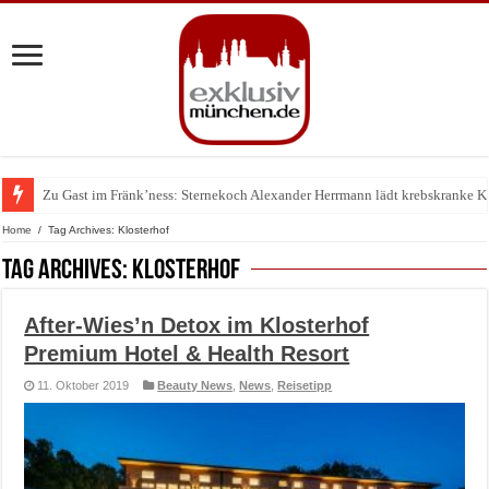
Zu Gast im Fränk’ness: Sternekoch Alexander Herrmann lädt krebskranke K
Warum München gerade zum Treffpunkt der Lingerie-Branche wurde
Home
/
Tag Archives: Klosterhof
Tag Archives:
Klosterhof
After-Wies’n Detox im Klosterhof
Premium Hotel & Health Resort
11. Oktober 2019
Beauty News
,
News
,
Reisetipp