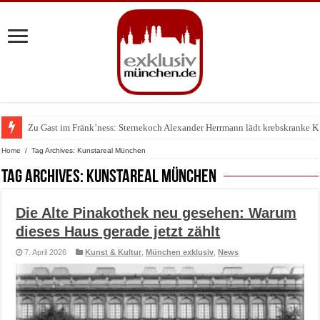
Zu Gast im Fränk’ness: Sternekoch Alexander Herrmann lädt krebskranke K
Home
/
Tag Archives: Kunstareal München
Tag Archives:
Kunstareal München
Die Alte Pinakothek neu gesehen: Warum
dieses Haus gerade jetzt zählt
7. April 2026
Kunst & Kultur
,
München exklusiv
,
News