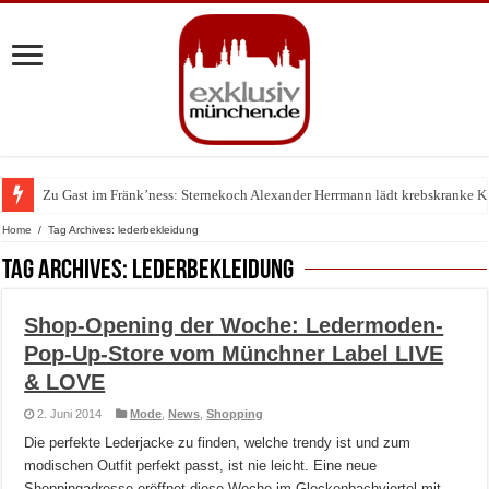
Zu Gast im Fränk’ness: Sternekoch Alexander Herrmann lädt krebskranke K
Warum München gerade zum Treffpunkt der Lingerie-Branche wurde
Home
/
Tag Archives: lederbekleidung
Tag Archives:
lederbekleidung
Shop-Opening der Woche: Ledermoden-
Pop-Up-Store vom Münchner Label LIVE
& LOVE
2. Juni 2014
Mode
,
News
,
Shopping
Die perfekte Lederjacke zu finden, welche trendy ist und zum
modischen Outfit perfekt passt, ist nie leicht. Eine neue
Shoppingadresse eröffnet diese Woche im Glockenbachviertel mit