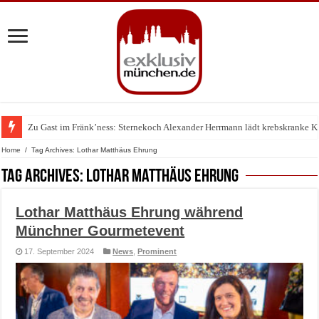
Zu Gast im Fränk’ness: Sternekoch Alexander Herrmann lädt krebskranke K
Warum München gerade zum Treffpunkt der Lingerie-Branche wurde
Home
/
Tag Archives: Lothar Matthäus Ehrung
Tag Archives:
Lothar Matthäus Ehrung
Lothar Matthäus Ehrung während
Münchner Gourmetevent
17. September 2024
News
,
Prominent