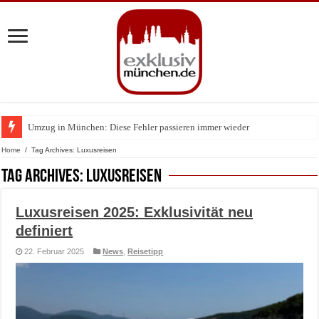
Umzug in München: Diese Fehler passieren immer wieder
Zu Gast im Fränk’ness: Sternekoch Alexander Herrmann lädt krebskranke K
Home
/
Tag Archives: Luxusreisen
Tag Archives:
Luxusreisen
Luxusreisen 2025: Exklusivität neu
definiert
22. Februar 2025
News
,
Reisetipp