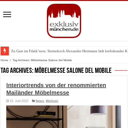
Zu Gast im Fränk’ness: Sternekoch Alexander Herrmann lädt krebskranke K
Home
/
Tag Archives: Möbelmesse Salone del Mobile
Tag Archives:
Möbelmesse Salone del Mobile
Interiortrends von der renommierten
Mailänder Möbelmesse
15. Juni 2022
News
,
Wohnen