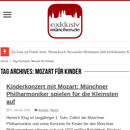
Zu Gast im Fränk’ness: Sternekoch Alexander Herrmann lädt krebskranke K
Warum München gerade zum Treffpunkt der Lingerie-Branche wurde
Home
/
Tag Archives: Mozart für Kinder
Tag Archives:
Mozart für Kinder
Kinderkonzert mit Mozart: Münchner
Philharmoniker spielen für die Kleinsten
auf
3. Januar 2011
Kinder
,
News
Heinrich Klug ist langjähriger 1. Solo- Cellist der Münchner
Philharmoniker und seine Konzerte für Kinder bei den Münchner
Philharmonikern erfreuen sich seit 1977 größter Beliebtheit. Nächste