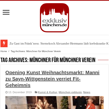
Zu Gast im Fränk’ness: Sternekoch Alexander Herrmann lädt krebskranke K
Warum München gerade zum Treffpunkt der Lingerie-Branche wurde
Home
/
Tag Archives: Münchner für Münchner Verein
Tag Archives:
Münchner für Münchner Verein
Opening Kunst Weihnachtsmarkt: Manni
zu Sayn-Wittgenstein verriet Fit-
Geheimnis
13. Dezember 2019
Kunst & Kultur
,
München exklusiv
,
News