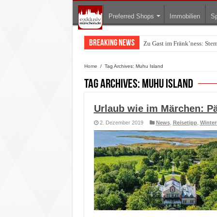
Preferred Shops
Immobilien
Sp
Breaking News
Zu Gast im Fränk’ness: Ste
Home
/
Tag Archives: Muhu Island
Tag Archives:
Muhu Island
Urlaub wie im Märchen: P
2. Dezember 2019
News
,
Reisetipp
,
Winter