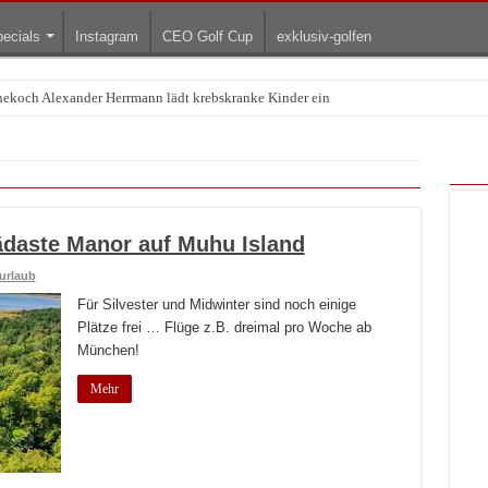
ecials
Instagram
CEO Golf Cup
exklusiv-golfen
rnekoch Alexander Herrmann lädt krebskranke Kinder ein
ädaste Manor auf Muhu Island
urlaub
Für Silvester und Midwinter sind noch einige
Plätze frei … Flüge z.B. dreimal pro Woche ab
München!
Mehr