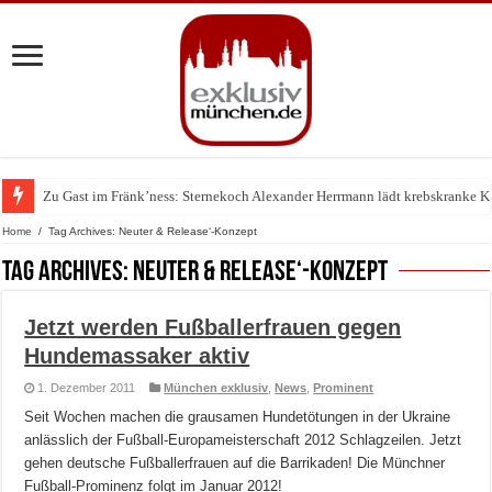
Zu Gast im Fränk’ness: Sternekoch Alexander Herrmann lädt krebskranke K
Warum München gerade zum Treffpunkt der Lingerie-Branche wurde
Home
/
Tag Archives: Neuter & Release‘-Konzept
Tag Archives:
Neuter & Release‘-Konzept
Jetzt werden Fußballerfrauen gegen
Hundemassaker aktiv
1. Dezember 2011
München exklusiv
,
News
,
Prominent
Seit Wochen machen die grausamen Hundetötungen in der Ukraine
anlässlich der Fußball-Europameisterschaft 2012 Schlagzeilen. Jetzt
gehen deutsche Fußballerfrauen auf die Barrikaden! Die Münchner
Fußball-Prominenz folgt im Januar 2012!