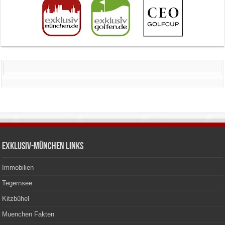
Exklusiv-München Links
Immobilien
Tegernsee
Kitzbühel
Muenchen Fakten