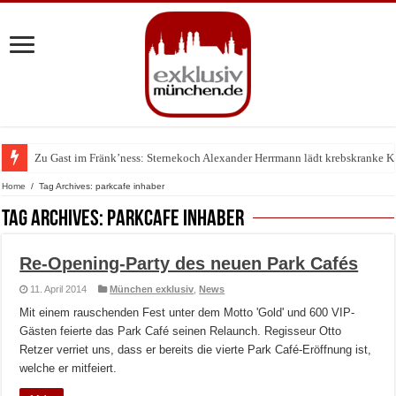
Zu Gast im Fränk’ness: Sternekoch Alexander Herrmann lädt krebskranke K
Home
/
Tag Archives: parkcafe inhaber
Tag Archives:
parkcafe inhaber
Re-Opening-Party des neuen Park Cafés
11. April 2014
München exklusiv
,
News
Mit einem rauschenden Fest unter dem Motto 'Gold' und 600 VIP-
Gästen feierte das Park Café seinen Relaunch. Regisseur Otto
Retzer verriet uns, dass er bereits die vierte Park Café-Eröffnung ist,
welche er mitfeiert.